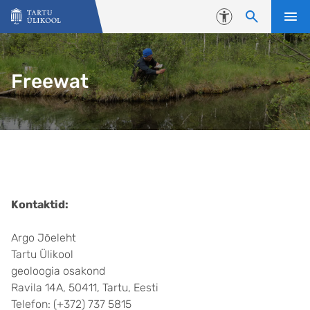
Liigu edasi põhisisu juurde
Juurdepääsetavus
Freewat
Kontaktid:
Argo Jõeleht
Tartu Ülikool
geoloogia osakond
Ravila 14A, 50411, Tartu, Eesti
Telefon: (+372) 737 5815